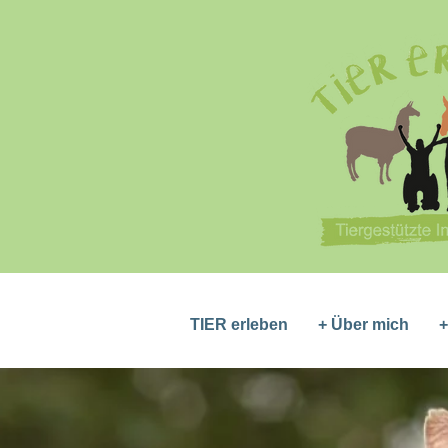
TIER erleben
+ Über mich
+