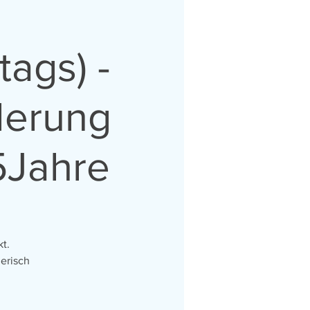
tags) -
derung
5Jahre
t.
erisch