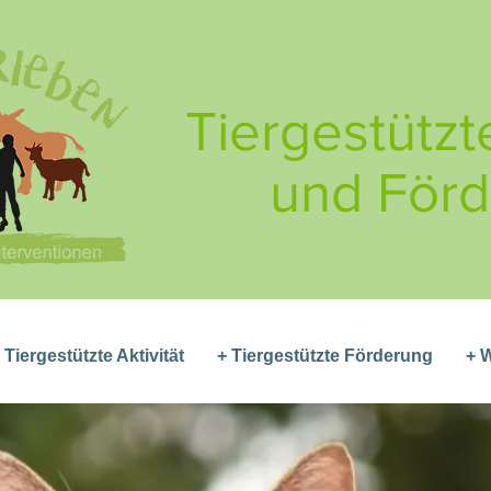
Tiergestützte
und För
 Tiergestützte Aktivität
+ Tiergestützte Förderung
+ 