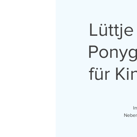
Lüttje
Ponyg
für K
I
Neben