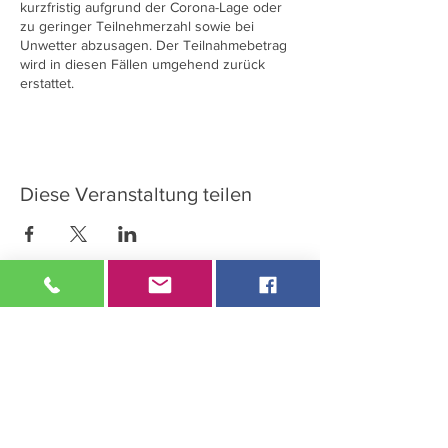
kurzfristig aufgrund der Corona-Lage oder
zu geringer Teilnehmerzahl sowie bei
Unwetter abzusagen. Der Teilnahmebetrag
wird in diesen Fällen umgehend zurück
erstattet.
Diese Veranstaltung teilen
So erreichen Sie uns:
TIER erleben
Zu den Höfen II 3
26810 Westoverledingen