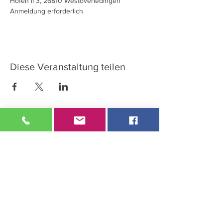
Anmeldung erforderlich
Diese Veranstaltung teilen
So erreichen Sie uns:
TIER erleben
Zu den Höfen II 3
26810 Westoverledingen
Mobil: 0173/9568010
info@tier-erleben.de