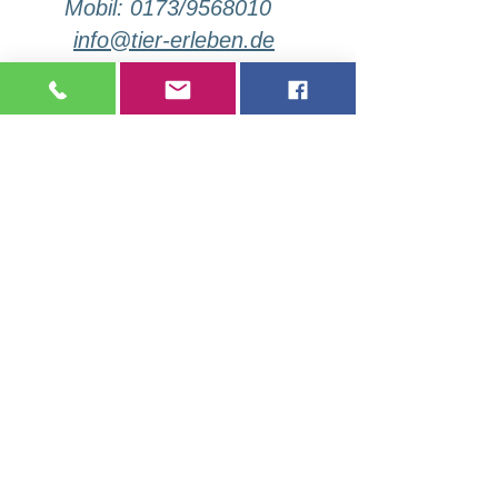
Mobil: 0173/9568010
info@tier-erleben.de
So erkennen Sie
einen qualifizierten Anbieter
tiergestützter Interventionen
Hier informieren