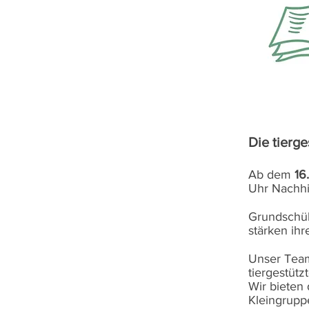
Die tierg
Ab dem
16
Uhr Nachhil
Grundschüle
stärken ih
Unser Team
tiergestütz
Wir bieten
Kleingrupp