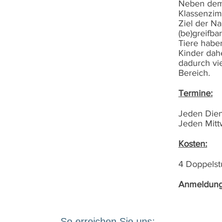
Neben dem "
Klassenzim
Ziel der Na
(be)greifba
Tiere habe
Kinder dah
dadurch vie
Bereich.
Termine:
Jeden Dien
Jeden Mitt
Kosten:
4 Doppels
Anmeldunge
So erreichen Sie uns: