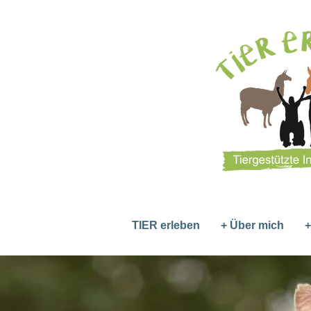
TIER erleben
+ Über mich
+